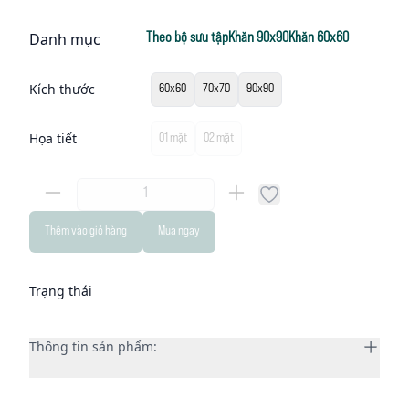
Description
Danh mục
Theo bộ sưu tập
Khăn 90x90
Khăn 60x60
Select an option
Kích thước
60x60
70x70
90x90
Select an option
Họa tiết
01 mặt
02 mặt
Add to favorites
Thêm vào giỏ hàng
Mua ngay
Trạng thái
Additional details
Thông tin sản phẩm: