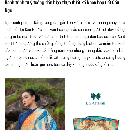
Hành trình từ ý tưởng đến hiện thực thiết kế khăn hoạ tiết Cầu
Ngư
Tại thành phố Đà Nẵng, vùng đất gắn liền với biển cả và những chuyến ra
khơi, Lễ Hội Cầu Ngư là nét văn hóa đặc sắc của con người nơi đây. Lễ hội
đã gắn bó mật thiết với đời sống tinh thần của ngư dân bao đời nay. Xuất
phát từ tín ngưỡng thờ cá Ông, lễ hội thể hiện lòng biết ơn và niềm tôn kính
của con người với biển cả. Hằng năm, vào những tháng đầu xuân âm lịch,
ngư dân lại nô nức chuẩn bị lễ vật, trang hoàng thuyền rước và dâng hương
cầu mong mưa thuận gió hòa, tôm cá đầy khoang, cuộc sống ấm no.