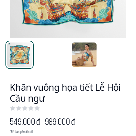
Khăn vuông họa tiết Lễ Hội
Cầu ngư
Ratings
0/5 stars
Product information
549.000 đ - 989.000 đ
(Đã bao gồm thuế)