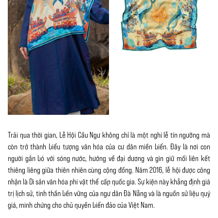
Trải qua thời gian, Lễ Hội Cầu Ngư không chỉ là một nghi lễ tín ngưỡng mà
còn trở thành biểu tượng văn hóa của cư dân miền biển. Đây là nơi con
người gắn bó với sóng nước, hướng về đại dương và gìn giữ mối liên kết
thiêng liêng giữa thiên nhiên cùng cộng đồng. Năm 2016, lễ hội được công
nhận là Di sản văn hóa phi vật thể cấp quốc gia. Sự kiện này khẳng định giá
trị lịch sử, tinh thần bền vững của ngư dân Đà Nẵng và là nguồn sử liệu quý
giá, minh chứng cho chủ quyền biển đảo của Việt Nam.