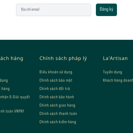
Địa chỉ email
Đăng ký
hách hàng
Chính sách pháp lý
La'Artisan
Điều khoản sử dụng
Tuyển dụng
 dụng
Chính sách bảo mật
Khách hàng doan
t hàng
Chính sách đổi trả
 nhận & Giải quyết
Chính sách bảo hành
Chính sách giao hàng
anh toán VNPAY
Chính sách thanh toán
Chính sách kiểm hàng