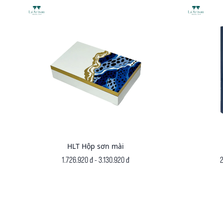
HLT Hộp sơn mài
1.726.920 đ - 3.130.920 đ
2