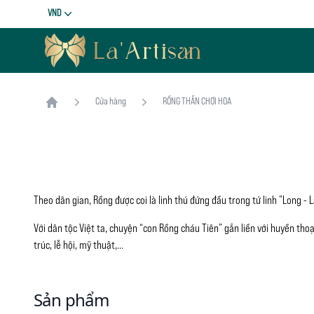
Tiền tệ
VND
La'Artisan
Cửa hàng
RỒNG THẦN CHƠI HOA
Home
Theo dân gian, Rồng được coi là linh thú đứng đầu trong tứ linh ”Long - 
Với dân tộc Việt ta, chuyện “con Rồng cháu Tiên” gắn liền với huyền tho
trúc, lễ hội, mỹ thuật,…
Sản phẩm