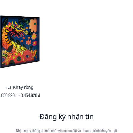
HLT Khay rồng
.050.920 đ - 3.454.920 đ
Đăng ký nhận tin
Nhận ngay thông tin mới nhất về các ưu đãi và chương trình khuyến mãi