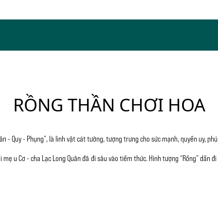
RỒNG THẦN CHƠI HOA
Lân - Quy - Phụng”, là linh vật cát tường, tượng trưng cho sức mạnh, quyền uy, phú
ại mẹ u Cơ - cha Lạc Long Quân đã đi sâu vào tiềm thức. Hình tượng “Rồng” dần đ