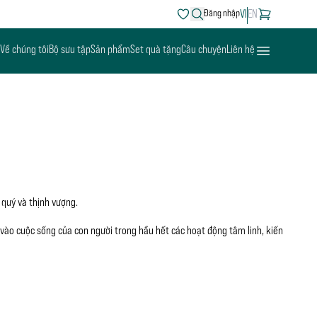
Search
Đăng nhập
VI
EN
Open menu
Về chúng tôi
Bộ sưu tập
Sản phẩm
Set quà tặng
Câu chuyện
Liên hệ
 quý và thịnh vượng.
i vào cuộc sống của con người trong hầu hết các hoạt động tâm linh, kiến