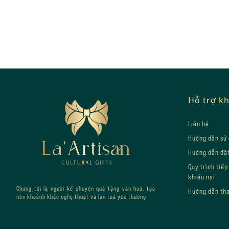
Footer
Hỗ trợ k
Liên hệ
Hướng dẫn sử
Hướng dẫn đặ
Quy trình tiếp
khiếu nại
Chúng tôi là người kể chuyện quà tặng văn hoá, tạo
Hướng dẫn th
nên khoảnh khắc nghệ thuật và lan toả yêu thương