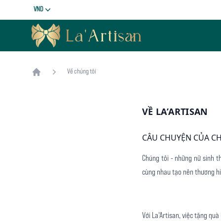
Tiền tệ
VND
La'Artisan
Về chúng tôi
Home
VỀ LA’ARTISAN
CÂU CHUYỆN CỦA CH
Chúng tôi - những nữ sinh t
cùng nhau tạo nên thương hi
Với La'Artisan, việc tặng quà