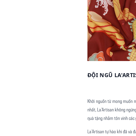
ĐỘI NGŨ LA'ART
Khởi nguồn từ mong muốn ma
nhất, La’Artisan không ngừng
quà tặng nhằm tôn vinh các g
La’Artisan tự hào khi đã và 