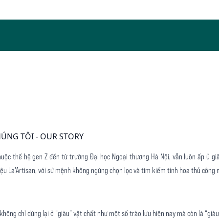
ÚNG TÔI - OUR STORY
huộc thế hệ gen Z đến từ trường Đại học Ngoại thương Hà Nội, vẫn luôn ấp ủ gi
ệu La'Artisan, với sứ mệnh không ngừng chọn lọc và tìm kiếm tinh hoa thủ công 
 không chỉ dừng lại ở “giàu” vật chất như một số trào lưu hiện nay mà còn là “già