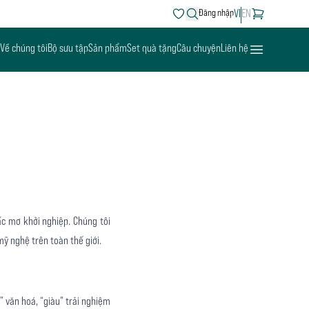
Search
Đăng nhập
VI
EN
Open menu
Về chúng tôi
Bộ sưu tập
Sản phẩm
Set quà tặng
Câu chuyện
Liên hệ
ấc mơ khởi nghiệp. Chúng tôi
mỹ nghệ trên toàn thế giới.
u” văn hoá, “giàu" trải nghiệm