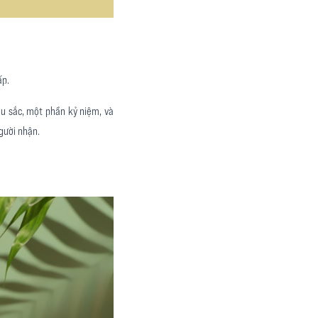
ấp.
u sắc, một phần kỷ niệm, và
người nhận.