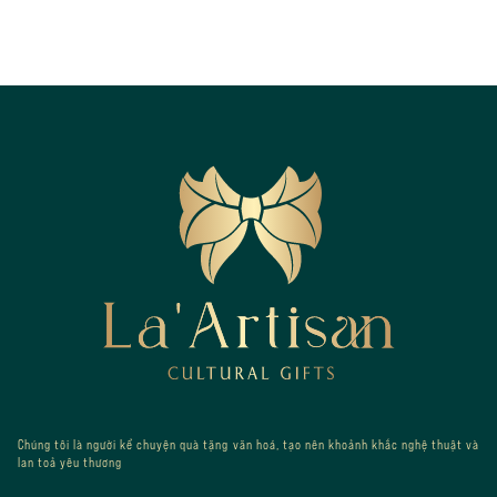
Footer
Chúng tôi là người kể chuyện quà tặng văn hoá, tạo nên khoảnh khắc nghệ thuật và
lan toả yêu thương