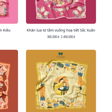
n Kiều
Khăn lụa tơ tằm vuông hoạ tiết Sắc Xuân
365.000 đ - 2.450.000 đ