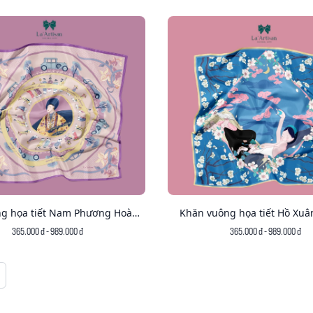
g họa tiết Nam Phương Hoàng
Khăn vuông họa tiết Hồ Xu
Hậu
365.000 đ - 989.000 đ
365.000 đ - 989.000 đ