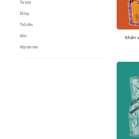
Túi tote
Sổ tay
Thổ cẩm
Gốm
Khăn v
Hộp sơn mài
Tags