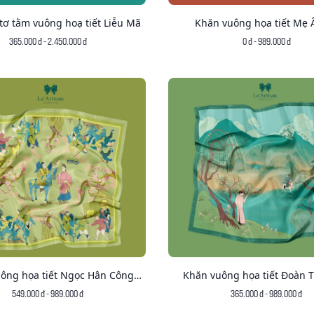
tơ tằm vuông hoạ tiết Liễu Mã
Khăn vuông họa tiết Mẹ 
365.000 đ - 2.450.000 đ
0 đ - 989.000 đ
ông họa tiết Ngọc Hân Công
Khăn vuông họa tiết Đoàn 
Chúa
549.000 đ - 989.000 đ
365.000 đ - 989.000 đ