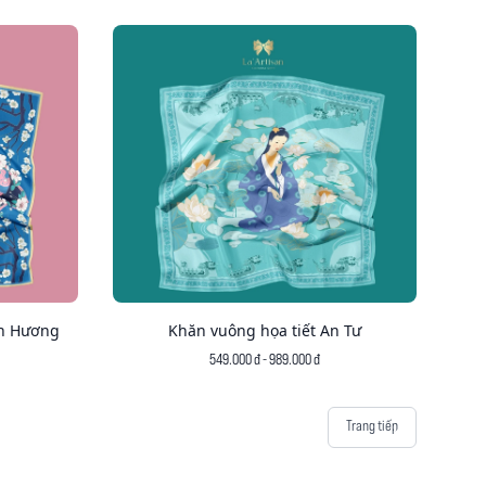
ân Hương
Khăn vuông họa tiết An Tư
549.000 đ - 989.000 đ
Trang tiếp